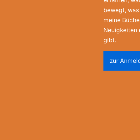
erfahren, wa
bewegt, was
meine Bücher
Neuigkeiten 
gibt.
zur Anmel
am
ube
kedIn