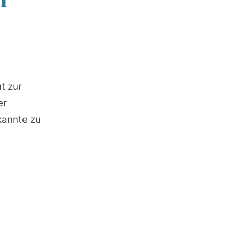
t zur
er
kannte zu