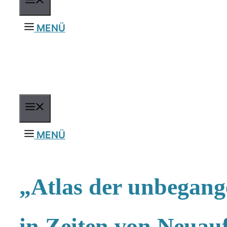
MENÜ
MENÜ
MENU
MENÜ
„Atlas der unbegang
in Zeiten von Neua