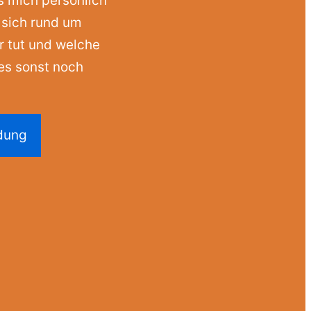
s mich persönlich
 sich rund um
 tut und welche
es sonst noch
dung