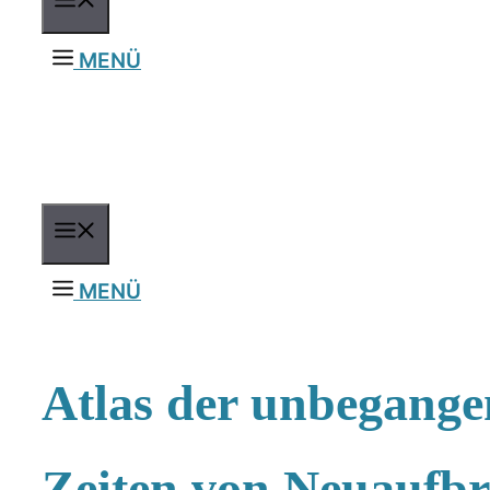
MENÜ
MENÜ
MENU
MENÜ
Atlas der unbegange
Zeiten von Neuaufb