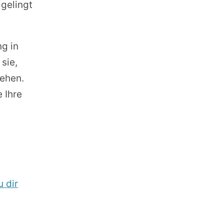
gelingt
ng in
sie,
gehen.
 Ihre
 dir