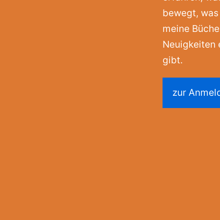
bewegt, was
meine Bücher
Neuigkeiten 
gibt.
zur Anmel
am
ube
kedIn